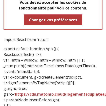
Vous devez accepter les cookies de
fonctionnalité
pour voir ce contenu.
Changez vos préférences
import React from 'react';
export default function App () {
React.useEffect(() => {
var _mtm = window._mtm = window._mtm || [];
_mtm.push({'mtm.startTime': (new Date().getTime()),
'event': 'mtm.Start'});
var d=document, g=d.createElement('script'),
s=d.getElementsByTagName('script')[0];
g.async=true;
g.src='
https://cdn.matomo.cloud/logementsduplatea
s.parentNode.insertBefore(g,s);
}, [])